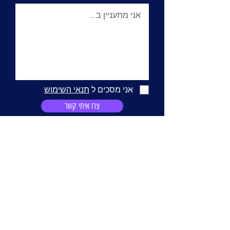
אני מסכים ל
תנאי השימוש
צרו איתי קשר
השאירו פרטים ונחזור אליכם בהקדם
moshe@u-telecom.co.il
03-5665666
החורטים 4 חולון
יו טלקום תקשורת בע"מ פתרונות תקשורת לעסקים שרות ומכירה