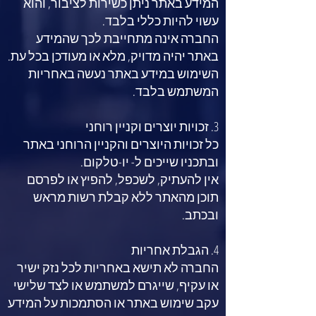
המידע באתר ניתן כשירות לציבור, והוא
עשוי להיות כללי בלבד.
החברה אינה מתחייבת לכך שהמידע
באתר יהיה מדויק, מלא או מעודכן בכל עת.
השימוש במידע באתר נעשה באחריות
המשתמש בלבד.
​3. זכויות יוצרים וקניין רוחני
כל זכויות היוצרים והקניין הרוחני באתר
ובתכניו שייכים ל- יו-טלקום.
אין להעתיק, לשכפל, להפיץ או לפרסם
תוכן מהאתר ללא קבלת רשות מראש
ובכתב.
​4. הגבלת אחריות
החברה לא תישא באחריות לכל נזק ישיר
או עקיף, שייגרם למשתמש או לצד שלישי
עקב שימוש באתר או הסתמכות על המידע