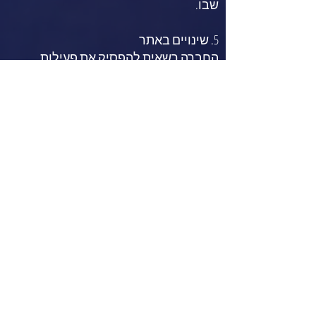
שבו.
​5. שינויים באתר
החברה רשאית להפסיק את פעילות
האתר, לשנותו או לעדכן את תנאי השימוש,
ללא הודעה מוקדמת.
​6. דין וסמכות שיפוט
על תנאי שימוש אלה יחולו דיני מדינת
ישראל בלבד.
סמכות השיפוט הבלעדית תהיה לבתי
המשפט המוסמכים במחוז תל אביב.
moshe@u-telecom.co.il
03-5665666
החורטים 4 חולון
יו טלקום תקשורת בע"מ פתרונות תקשורת לעסקים שרות ומכירה