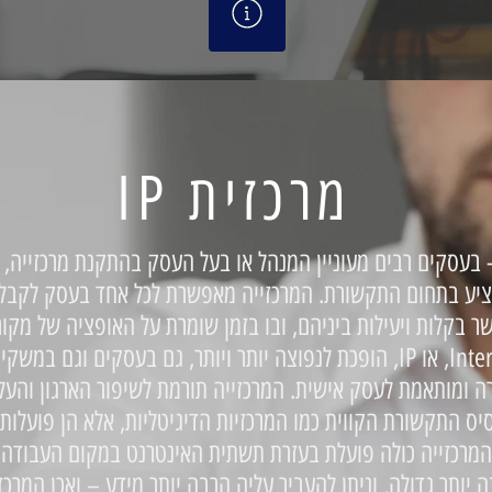
IP מרכזית
בעסקים רבים מעוניין המנהל או בעל העסק בהתקנת מרכזייה, ע
ציע בתחום התקשורת. המרכזייה מאפשרת לכל אחד בעסק לקבל
ר בקלות ויעילות ביניהם, ובו בזמן שומרת על האופציה של מקו
מרכזיית ה- Internet Protocol, או IP, הופכת לנפוצה יותר ויותר, גם בעס
רה ומותאמת לעסק אישית. המרכזייה תורמת לשיפור הארגון והעלא
לות על בסיס התקשורת הקווית כמו המרכזיות הדיגיטליות, אלא הן פוע
המרכזייה כולה פועלת בעזרת תשתית האינטרנט במקום העבודה.
 יותר גדולה, וניתן להעביר עליה הרבה יותר מידע – ואכן המרכז