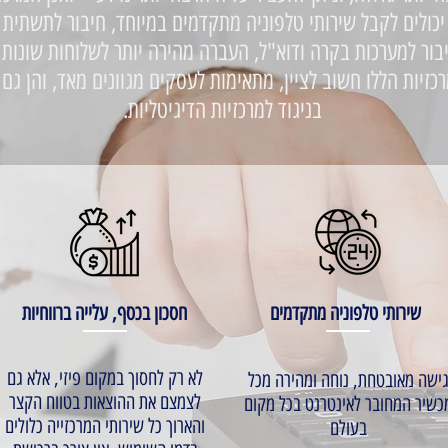
מרכזיות ה- IP אתם יכולים לקבל שירותי טלפוניה מתקדמים במיוחד, חיבור לת
בור למערכות בקרה ודוא"ל, העברה מהירה יותר לשלוחות שונות
רכזיות הללו חשוב לציין, מתאימות לעסקים מגוונים מאד, והן גם 
בניגוד למרכזיות הדיגיטליות.
שירותי טלפוניה מתקדמים
חסכון בכסף, עלייה ברווחיות
לא רק לחסוך במקום פיזי, אלא גם
ישה מאובטחת, נוחה ומהירה מכל
לצמצם את ההוצאות בטווח הקצר
כשיר המחובר לאינטרנט בכל מקום
והארוך כל שירותי המרכזייה כלולים
בעולם