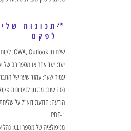
*
תכונות שליח
לפקס
שלח מ: OWA, Outlook, לקוח נייד, כל לקוח דוא"ל SMTP
יעד: יעד אחד או מספר רב של יע
עמוד שער: עמוד שער של החברה
נסה שוב: מנגנון לניסיונות פקס 
הודעה: הודעת דוא"ל על שליחת
ב-PDF
מניפולציה של מספר CLI: נהל את מספר הפקס היוצא מהמשתמש